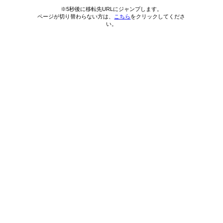
※5秒後に移転先URLにジャンプします。
ページが切り替わらない方は、
こちら
をクリックしてくださ
い。